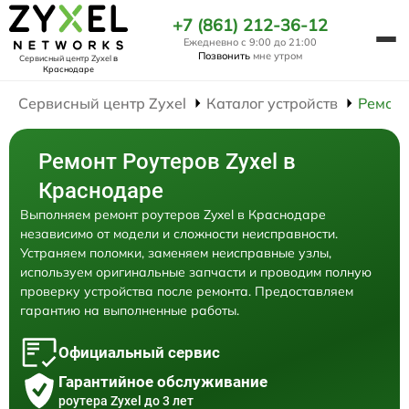
+7 (861) 212-36-12
Ежедневно с 9:00 до 21:00
Позвонить
мне утром
Сервисный центр Zyxel
в
Краснодаре
Сервисный центр Zyxel
Каталог устройств
Ремонт
Ремонт Роутеров Zyxel в
Краснодаре
Выполняем ремонт роутеров Zyxel в Краснодаре
независимо от модели и сложности неисправности.
Устраняем поломки, заменяем неисправные узлы,
используем оригинальные запчасти и проводим полную
проверку устройства после ремонта. Предоставляем
гарантию на выполненные работы.
Официальный сервис
Гарантийное обслуживание
роутера Zyxel до 3 лет